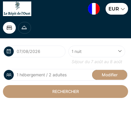
EUR
Séjour du
7 août
au
8 août
1 hébergement / 2 adultes
Modifier