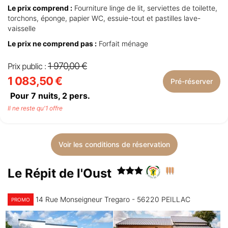
Le prix comprend :
Fourniture linge de lit, serviettes de toilette,
torchons, éponge, papier WC, essuie-tout et pastilles lave-
vaisselle
Le prix ne comprend pas :
Forfait ménage
1 970,00 €
Prix public :
1 083,50 €
Pré-réserver
Pour 7 nuits,
2
pers.
Il ne reste qu'1 offre
Voir les conditions de réservation
Le Répit de l'Oust
14 Rue Monseigneur Tregaro - 56220 PEILLAC
PROMO