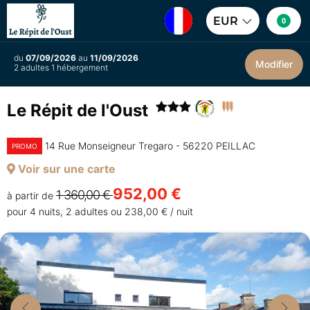
EUR
0
du
07/09/2026
au
11/09/2026
Modifier
2 adultes 1 hébergement
Le Répit de l'Oust
14 Rue Monseigneur Tregaro - 56220 PEILLAC
PROMO
Voir sur une carte
952,00 €
1 360,00 €
à partir de
pour 4 nuits, 2 adultes ou 238,00 € / nuit