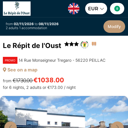
EUR
0
from
02/11/2026
to
08/11/2026
Modify
2 adults 1 accommodation
Le Répit de l'Oust
14 Rue Monseigneur Tregaro - 56220 PEILLAC
PROMO
See on a map
€1038.00
€1730.00
from
for 6 nights, 2 adults or €173.00 / night