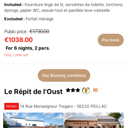
Included :
Fourniture linge de lit, serviettes de toilette, torchons,
éponge, papier WC, essuie-tout et pastilles lave-vaisselle
Excluded :
Forfait ménage
€1730.00
Public price :
€1038.00
Pre-book
For 6 nights,
2
pers.
Only 1 offer left
See Booking conditions
Le Répit de l'Oust
14 Rue Monseigneur Tregaro - 56220 PEILLAC
PROMO