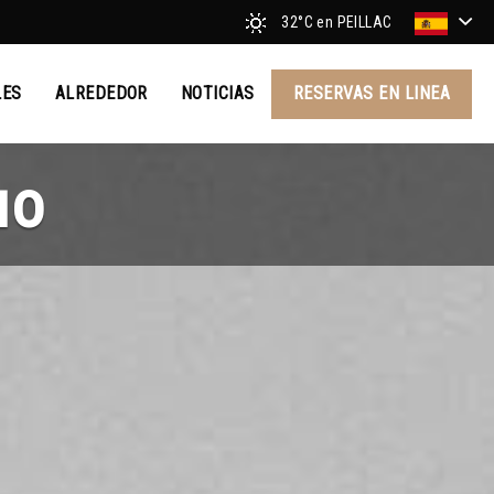
32°C
en PEILLAC
LES
ALREDEDOR
NOTICIAS
RESERVAS EN LINEA
uo